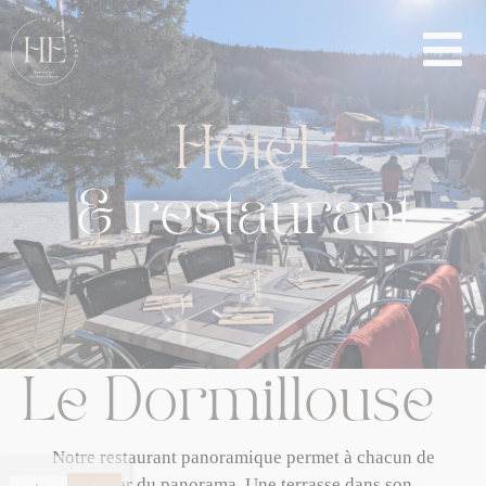
Hôtel
&
restaurant
L
e
D
o
r
m
i
l
l
o
u
s
e
Notre restaurant panoramique permet à chacun de
profiter du panorama. Une terrasse dans son