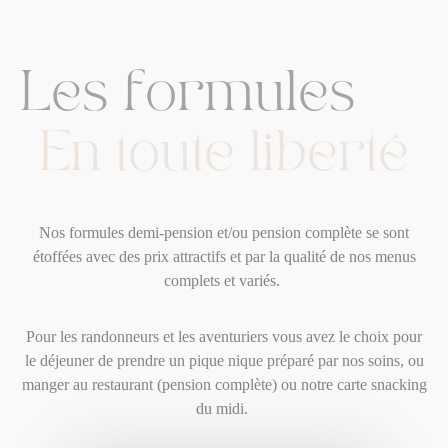
L
e
s
f
o
r
m
u
l
e
s
E
n
t
o
u
t
e
l
i
b
e
r
t
é
Nos formules demi-pension et/ou pension complète se sont
étoffées avec des prix attractifs et par la qualité de nos menus
complets et variés.
Pour les randonneurs et les aventuriers vous avez le choix pour
le déjeuner de prendre un pique nique préparé par nos soins, ou
manger au restaurant (pension complète) ou notre carte snacking
du midi.