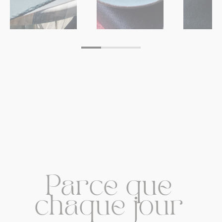
Parce
que
chaque
jour