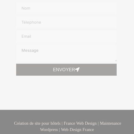
v
e
:
ENVOYER
A
l
t
e
r
n
a
Création de site pour hôtels
|
France Web Design
|
Maintenance
Wordpress
|
Web Design France
t