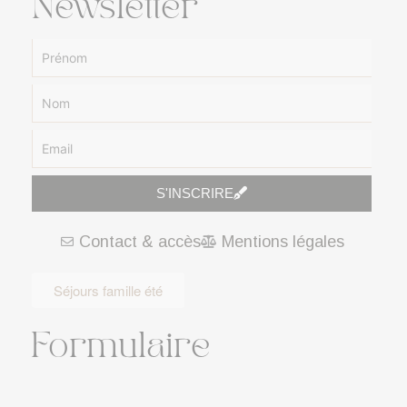
Newsletter
S'INSCRIRE
A
Contact & accès
Mentions légales
l
t
e
Séjours famille été
r
n
Formulaire
a
t
i