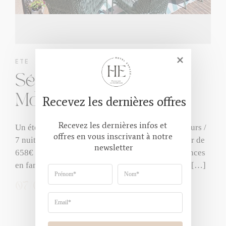
ETE
,
SÉJOURS FAMILLE
Séjour famille été à
Montclar
Recevez les dernières offres
Recevez les dernières infos et 
Un été en famille tout compris à la montagne 8 jours /
offres en vous inscrivant à notre 
7 nuits en demi-pension avec activités 👉 À partir de
newsletter
658€ / personne La formule idéale pour des vacances
en famille tout compris et sans stress. Profitez de […]
07/04/2025