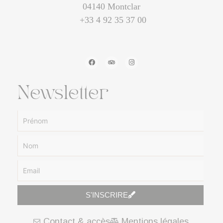
04140 Montclar
+33 4 92 35 37 00
Newsletter
S'INSCRIRE
A
Contact & accès
Mentions légales